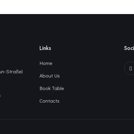
Links
Soci
Home
un-Straße)
About Us
Book Table
n
Contacts