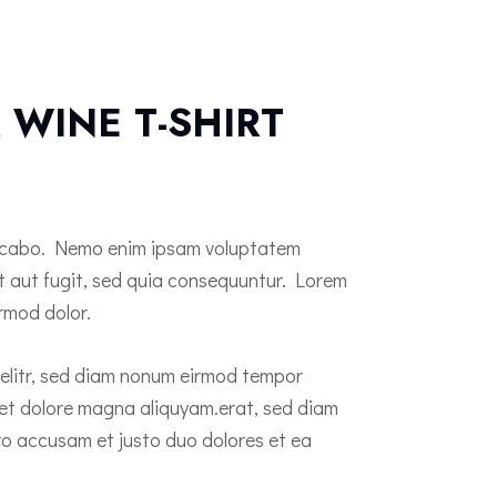
& WINE T-SHIRT
licabo. Nemo enim ipsam voluptatem
it aut fugit, sed quia consequuntur. Lorem
rmod dolor.
 elitr, sed diam nonum eirmod tempor
 et dolore magna aliquyam.erat, sed diam
ro accusam et justo duo dolores et ea