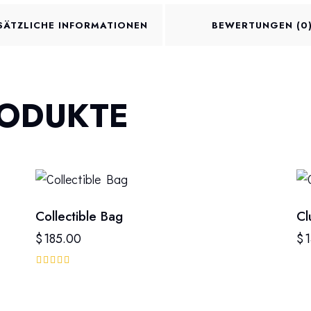
SÄTZLICHE INFORMATIONEN
BEWERTUNGEN (0
RODUKTE
Сollectible Bag
Cl
$
185.00
$
Bewerte
t mit
4.00
von 5