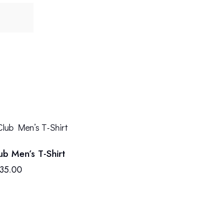
)
ub Men’s T-Shirt
135.00