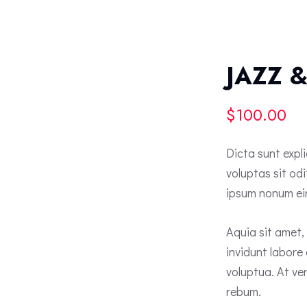
JAZZ 
$
100.00
Dicta sunt exp
voluptas sit od
ipsum nonum ei
Aquia sit amet,
invidunt labore
voluptua. At ve
rebum.