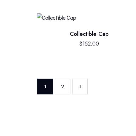
Collectible Cap
$
152.00
1
→
2