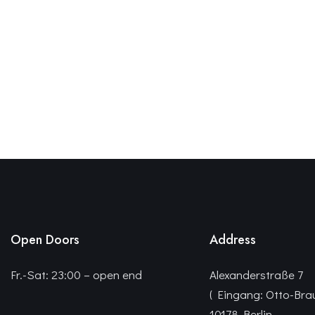
Open Doors
Address
Fr.-Sat: 23:00 – open end
Alexanderstraße 7
( Eingang: Otto-Bra
10178 Berlin