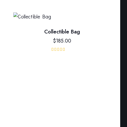
Сollectible Bag
$
185.00
Bewerte
t mit
4.00
von 5