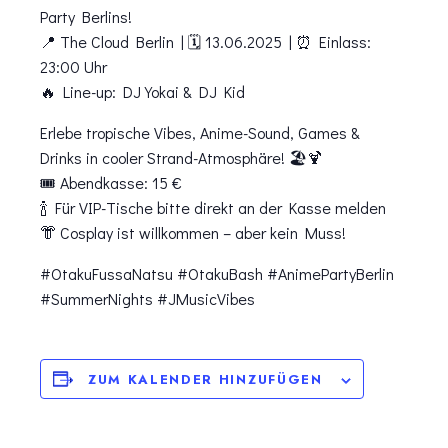
Party Berlins!
📍 The Cloud Berlin | 🗓️ 13.06.2025 | ⏰ Einlass:
23:00 Uhr
🔥 Line-up: DJ Yokai & DJ Kid
Erlebe tropische Vibes, Anime-Sound, Games &
Drinks in cooler Strand-Atmosphäre! 🏖️🍹
🎟️ Abendkasse: 15 €
🍾 Für VIP-Tische bitte direkt an der Kasse melden
👘 Cosplay ist willkommen – aber kein Muss!
#OtakuFussaNatsu #OtakuBash #AnimePartyBerlin
#SummerNights #JMusicVibes
ZUM KALENDER HINZUFÜGEN