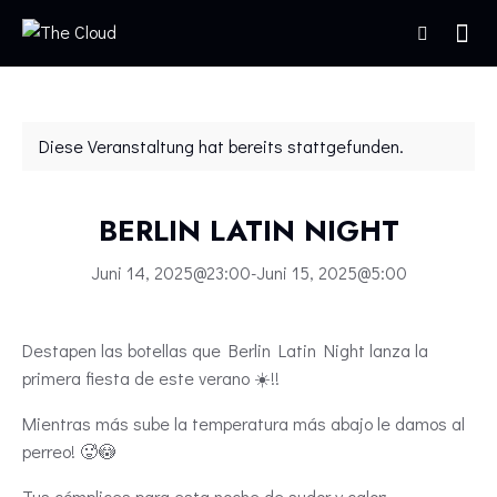
Diese Veranstaltung hat bereits stattgefunden.
BERLIN LATIN NIGHT
Juni 14, 2025@23:00
-
Juni 15, 2025@5:00
Destapen las botellas que Berlin Latin Night lanza la
primera fiesta de este verano ☀️!!
Mientras más sube la temperatura más abajo le damos al
perreo! 🥵😳
Tus cómplices para esta noche de sudor y calor: