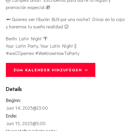
promoción especial 🎁
🦈 Quieres ser tiburón BLN por una noche? Dínos en la caja
y haremos tu sueño realidad 😉
Berlin Latin Night 🌴
Your Latin Party, Your Latin Night 🍾
#we❤️‍🔥perreo #WeKnowHowToParty
ZUM KALENDER HINZUFÜGEN
Details
Beginn:
Juni 14, 2025@23:00
Ende:
Juni 15, 2025@5:00