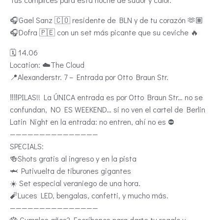
🎧Gael Sanz 🇨🇴 residente de BLN y de tu corazón 🫶🏽
🎧Dofra 🇵🇪 con un set más picante que su ceviche 🔥
🗓️ 14.06
Location: ☁️The Cloud
📍Alexanderstr. 7 – Entrada por Otto Braun Str.
‼️‼️PILAS!! La ÚNICA entrada es por Otto Braun Str… no se
confundan, NO ES WEEKEND… si no ven el cartel de Berlin
Latin Night en la entrada: no entren, ahí no es ⛔️
———————————————
SPECIALS:
🍻Shots gratis al ingreso y en la pista
🦈 Putivuelta de tiburones gigantes
☀️ Set especial veraniego de una hora.
🧨Luces LED, bengalas, confetti, y mucho más.
———————————————
🎂 Cumples años? Escríbenos para darte tu regalo y