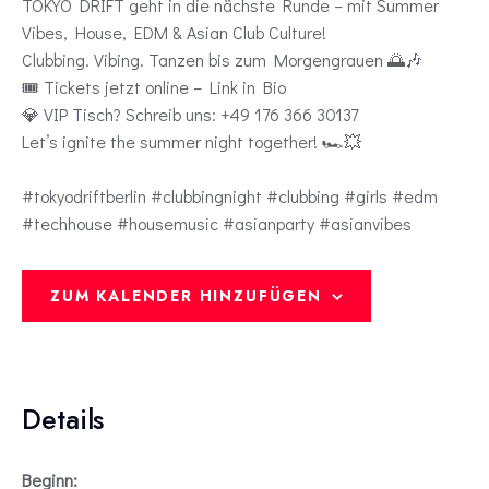
TOKYO DRIFT geht in die nächste Runde – mit Summer
Vibes, House, EDM & Asian Club Culture!
Clubbing. Vibing. Tanzen bis zum Morgengrauen 🌅🎶
🎟️ Tickets jetzt online – Link in Bio
💎 VIP Tisch? Schreib uns: +49 176 366 30137
Let’s ignite the summer night together! 🏎️💥
#tokyodriftberlin #clubbingnight #clubbing #girls #edm
#techhouse #housemusic #asianparty #asianvibes
ZUM KALENDER HINZUFÜGEN
Details
Beginn: