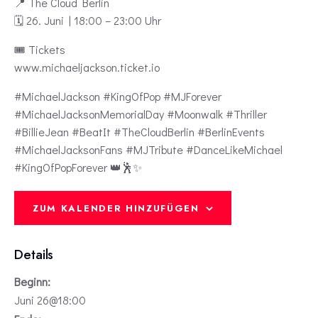
📍 The Cloud Berlin
🗓️ 26. Juni | 18:00 – 23:00 Uhr
🎟️ Tickets
www.michaeljackson.ticket.io
#MichaelJackson #KingOfPop #MJForever
#MichaelJacksonMemorialDay #Moonwalk #Thriller
#BillieJean #BeatIt #TheCloudBerlin #BerlinEvents
#MichaelJacksonFans #MJTribute #DanceLikeMichael
#KingOfPopForever 👑🕺✨
ZUM KALENDER HINZUFÜGEN
Details
Beginn:
Juni 26@18:00