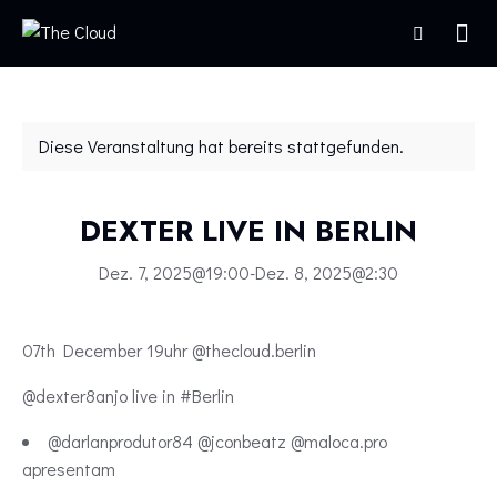
Diese Veranstaltung hat bereits stattgefunden.
DEXTER LIVE IN BERLIN
Dez. 7, 2025@19:00
-
Dez. 8, 2025@2:30
07th December 19uhr @thecloud.berlin
@dexter8anjo live in #Berlin
@darlanprodutor84 @jconbeatz @maloca.pro
apresentam