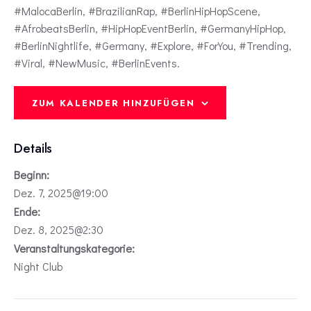
#MalocaBerlin, #BrazilianRap, #BerlinHipHopScene,
#AfrobeatsBerlin, #HipHopEventBerlin, #GermanyHipHop,
#BerlinNightlife, #Germany, #Explore, #ForYou, #Trending,
#Viral, #NewMusic, #BerlinEvents.
ZUM KALENDER HINZUFÜGEN
Details
Beginn:
Dez. 7, 2025@19:00
Ende:
Dez. 8, 2025@2:30
Veranstaltungskategorie:
Night Club