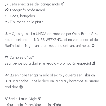
🎶 Sets speciales del conejo malo 🐰
📸 Fotógrafo profesional
⚡️ Luces, bengalas
🦈 Tiburones en la pista
⚠️⚠️Ojito ojito!! La ÚNICA entrada es por Otto Braun Str…
no se confundan, NO ES WEEKEND… si no ven el cartel de
Berlin Latin Night en la entrada: no entren, ahí no es ⛔️
🎂 Cumples años?
Escríbenos para darte tu regalo y promoción especial 🎁
🦈 Quien no le tenga miedo al éxito y quiera ser Tiburón
BLN una noche… nos lo dice en la caja y haremos su sueño
realidad 😌
🌴Berlin Latin Night🌴
-Your Latin Party, Your Latin Night-