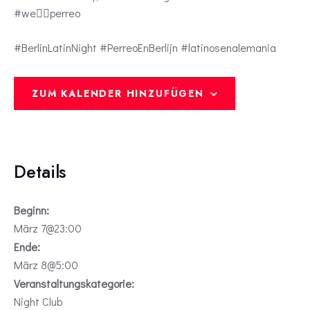
#we❤️‍🔥perreo
#BerlinLatinNight #PerreoEnBerlijn #latinosenalemania
ZUM KALENDER HINZUFÜGEN
Details
Beginn:
März 7@23:00
Ende:
März 8@5:00
Veranstaltungskategorie:
Night Club