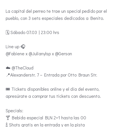
La capital del perreo te trae un special pedido por el
pueblo, con 3 sets especiales dedicados a Benito.
🗓 Sábado 07.03 | 23:00 hrs
Line up 🎧
@Fabiene x @Julianylsp x @Gerson
☁️ @TheCloud
📍Alexanderstr. 7 – Entrada por Otto Braun Str.
🎟️ Tickets disponibles online y el día del evento,
apresúrate a comprar tus tickets con descuento.
Specials:
🍸 Bebida especial BLN 2×1 hasta las 00
🍾 Shots gratis en la entrada y en la pista