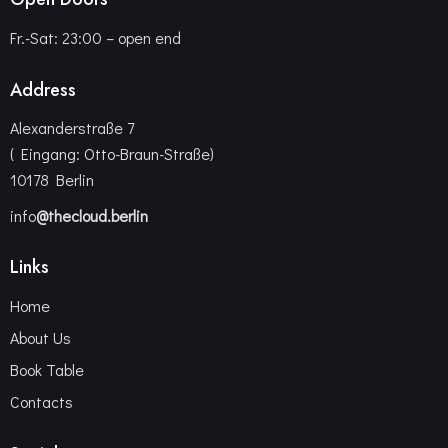
Fr.-Sat: 23:00 – open end
Address
Alexanderstraße 7
( Eingang: Otto-Braun-Straße)
10178 Berlin
info
@thecloud.berlin
Links
Home
About Us
Book Table
Contacts