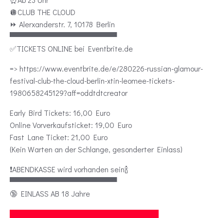
🪩CLUB THE CLOUD
⏩️ Alerxanderstr. 7, 10178 Berlin
▀▀▀▀▀▀▀▀▀▀▀▀▀▀▀▀▀▀▀▀
✅TICKETS ONLINE bei Eventbrite.de
=> https://www.eventbrite.de/e/280226-russian-glamour-
festival-club-the-cloud-berlin-xtin-leomee-tickets-
1980658245129?aff=oddtdtcreator
Early Bird Tickets: 16,00 Euro
Online Vorverkaufsticket: 19,00 Euro
Fast Lane Ticket: 21,00 Euro
(Kein Warten an der Schlange, gesonderter Einlass)
❗️ABENDKASSE wird vorhanden sein🍾
▀▀▀▀▀▀▀▀▀▀▀▀▀▀▀▀▀▀▀▀
🔞 EINLASS AB 18 Jahre