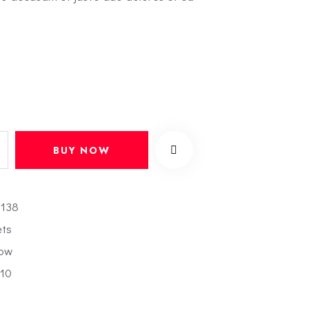
BUY NOW
:
138
ets
ow
10