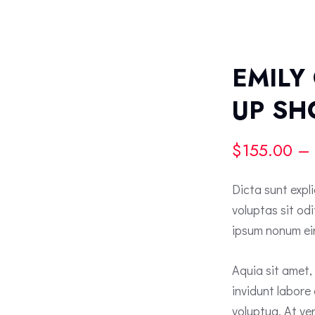
EMILY
UP S
$
155.00
–
Dicta sunt exp
voluptas sit od
ipsum nonum ei
Aquia sit amet,
invidunt labore
voluptua. At ve