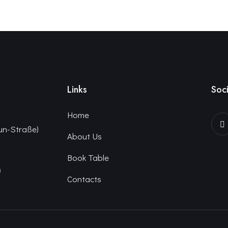
Links
Soci
Home
un-Straße)
About Us
Book Table
n
Contacts