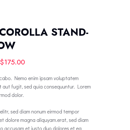
 COROLLA STAND-
HOW
$
175.00
licabo. Nemo enim ipsam voluptatem
it aut fugit, sed quia consequuntur. Lorem
rmod dolor.
 elitr, sed diam nonum eirmod tempor
 et dolore magna aliquyam.erat, sed diam
ro accusam et justo duo dolores et ea