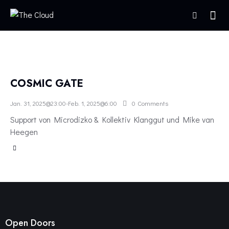
COSMIC GATE
Jan. 31, 2025@23:00
-
Feb. 1, 2025@6:00
0
Comments
Support von Microdizko & Kollektiv Klanggut und Mike van
Heegen
Open Doors