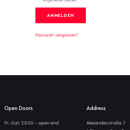
ANMELDEN
Passwort vergessen?
Open Doors
Address
Fr.-Sat: 23:00 – open end
Alexanderstraße 7