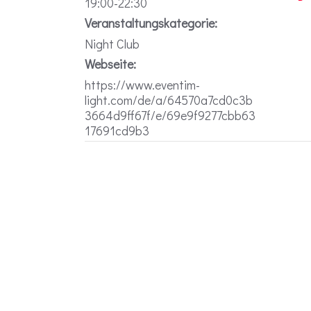
19:00-22:30
Veranstaltungskategorie:
Night Club
Webseite:
https://www.eventim-
light.com/de/a/64570a7cd0c3b
3664d9ff67f/e/69e9f9277cbb63
17691cd9b3