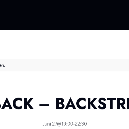
en.
 BACK – BACKSTR
Juni 27@19:00
-
22:30