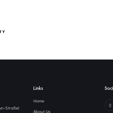
TY
Links
Soci
Home
un-Straße)
About Us