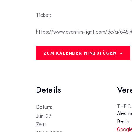
Ticket:
https://www.eventim-light.com/de/a/64
ZUM KALENDER HINZUFÜGEN
Details
Ver
THE C
Datum:
Alexan
Juni 27
Berlin
,
Zeit:
Google