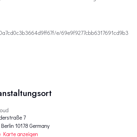
570a7cd0c3b3664d9ff67f/e/69e9f9277cbb6317691cd9b3
anstaltungsort
loud
derstraße 7
Berlin
10178
Germany
 Karte anzeigen